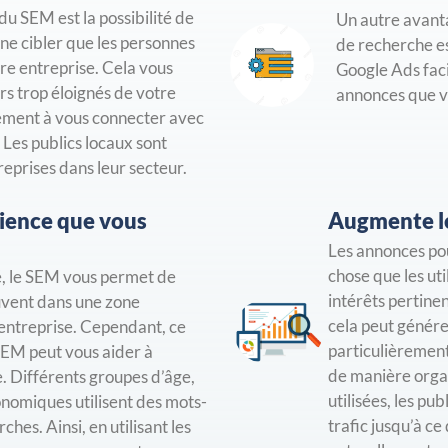
u SEM est la possibilité de
Un autre avant
ne cibler que les personnes
de recherche e
re entreprise. Cela vous
Google Ads facil
rs trop éloignés de votre
annonces que vou
ement à vous connecter avec
 Les publics locaux sont
eprises dans leur secteur.
dience que vous
Augmente le
Les annonces pou
chose que les uti
, le SEM vous permet de
intérêts pertinen
rouvent dans une zone
cela peut générer
entreprise. Cependant, ce
particulièrement
 SEM peut vous aider à
de manière organ
. Différents groupes d’âge,
utilisées, les pu
onomiques utilisent des mots-
trafic jusqu’à c
ches. Ainsi, en utilisant les