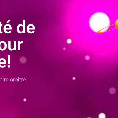
té de
our
e!
ire croître