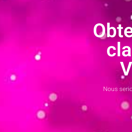
Obte
cl
V
Nous serio